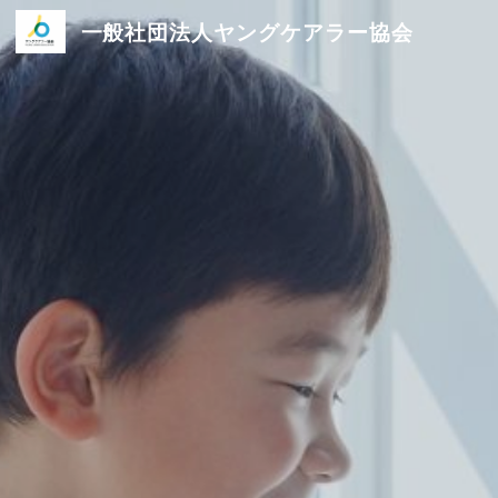
コ
一般社団法人ヤングケアラー協会
ン
テ
ン
ツ
へ
ス
キ
ッ
プ