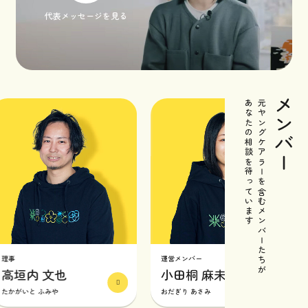
代表メッセージを見る
メンバー
あなたの相談を待っています
元ヤングケアラーを含むメンバーたちが
運営メンバー
垣内 文也
小田桐 麻未
がいと ふみや
おだぎり あさみ