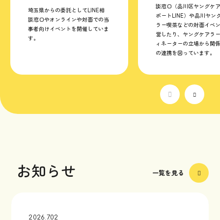
談窓口（品川区ヤングケ
埼玉県からの委託としてLINE相
ポートLINE）や品川ヤン
談窓口やオンラインや対面での当
ラー喫茶などの対面イベ
事者向けイベントを開催していま
営したり、ヤングケアラ
す。
ィネーターの立場から関
の連携を図っています。
お知らせ
一覧を見る
2026.7.02