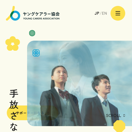
一
サポーターになる
般
JP
/
EN
社
団
法
人
ヤ
ン
グ
ケ
ア
トップページ
ラ
ー
協
会
ヤングケアラーのあなたへ
|
Young
Carers
Association
ヤングケアラーのご家族へ
ヤングケアラーを支える
専門職や地域の皆様へ
サポーターになる
ヤングケアラー協会の取り組み
SCROLL
ヤングケアラー協会について