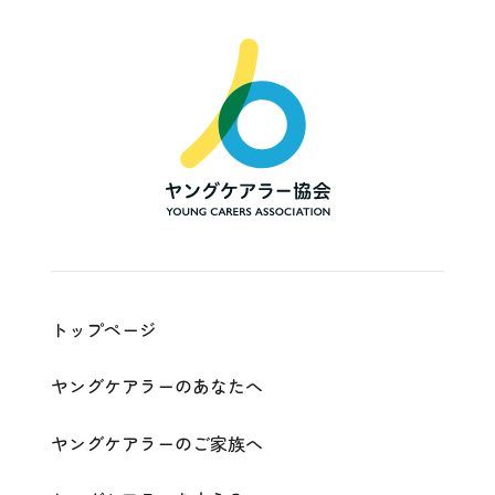
一
般
社
団
法
人
ヤ
ン
グ
ケ
ア
ラ
ー
協
会
|
Young
Carers
Association
トップページ
ヤングケアラーのあなたへ
ヤングケアラーのご家族へ