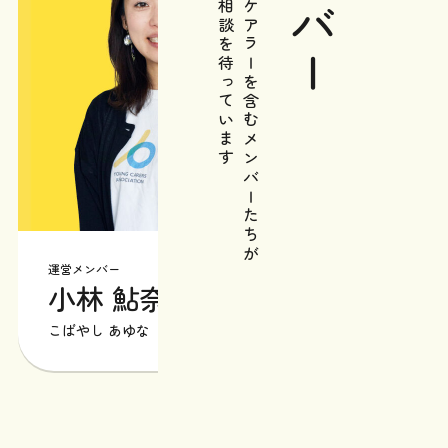
メンバー
あなたの相談を待っています
元ヤングケアラーを含むメンバーたちが
運営メンバー
運営メンバ
小林 鮎奈
星野
こばやし あゆな
ほしの も