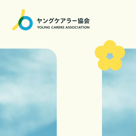
一
般
社
団
法
人
ヤ
ン
グ
ケ
ア
ラ
ー
協
会
|
Young
Carers
Association