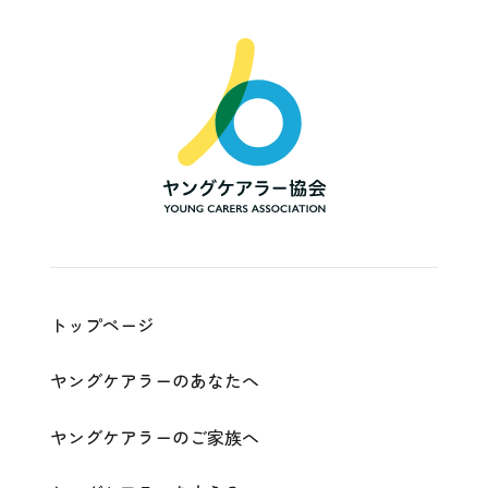
一
般
社
団
法
人
ヤ
ン
グ
ケ
ア
ラ
ー
協
会
|
Young
Carers
Association
トップページ
ヤングケアラーのあなたへ
ヤングケアラーのご家族へ