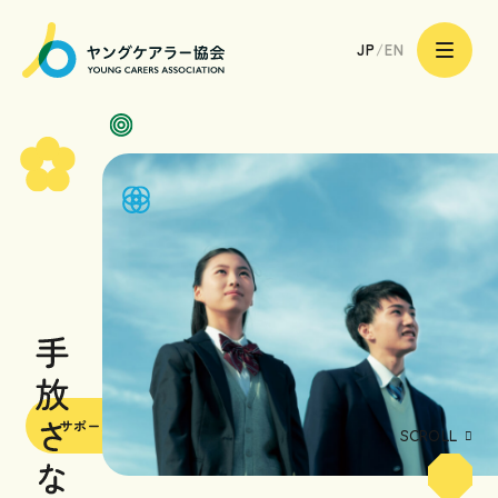
一
サポーターになる
般
JP
/
EN
社
団
法
人
ヤ
ン
グ
ケ
ア
トップページ
ラ
ー
協
会
ヤングケアラーのあなたへ
|
Young
Carers
Association
ヤングケアラーのご家族へ
ヤングケアラーを支える
専門職や地域の皆様へ
サポーターになる
ヤングケアラー協会の取り組み
SCROLL
ヤングケアラー協会について