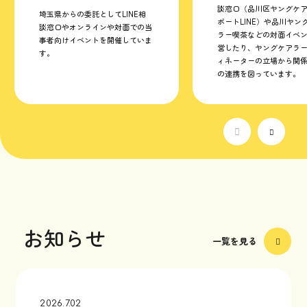
談窓口（品川区ヤングケ
埼玉県からの委託としてLINE相
ポートLINE）や品川ヤン
談窓口やオンラインや対面での当
ラー喫茶などの対面イベ
事者向けイベントを開催していま
営したり、ヤングケアラ
す。
ィネーターの立場から関
の連携を図っています。
お知らせ
一覧を見る
2026.7.02