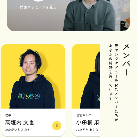
代表メッセージを見る
メンバー
あなたの相談を待っています
元ヤングケアラーを含むメンバーたちが
事
運営メンバー
高垣内 文也
小田桐 麻未
かがいと ふみや
おだぎり あさみ