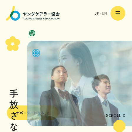
一
サポーターになる
般
JP
/
EN
社
団
法
人
ヤ
ン
グ
ケ
ア
トップページ
ラ
ー
協
会
ヤングケアラーのあなたへ
|
Young
Carers
Association
ヤングケアラーのご家族へ
ヤングケアラーを支える
専門職や地域の皆様へ
サポーターになる
ヤングケアラー協会の取り組み
SCROLL
ヤングケアラー協会について