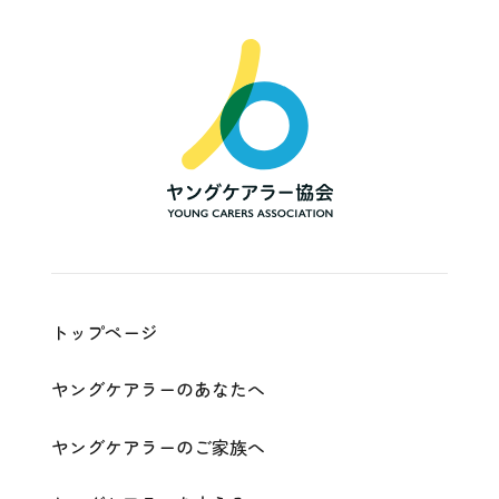
一
般
社
団
法
人
ヤ
ン
グ
ケ
ア
ラ
ー
協
会
|
Young
Carers
Association
トップページ
ヤングケアラーのあなたへ
ヤングケアラーのご家族へ