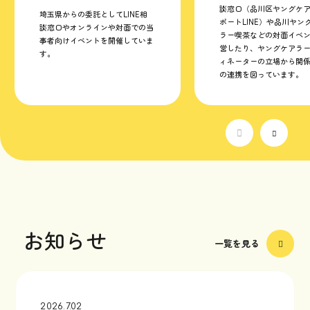
談窓口（品川区ヤングケ
埼玉県からの委託としてLINE相
ポートLINE）や品川ヤン
談窓口やオンラインや対面での当
ラー喫茶などの対面イベ
事者向けイベントを開催していま
営したり、ヤングケアラ
す。
ィネーターの立場から関
の連携を図っています。
お知らせ
一覧を見る
2026.7.02