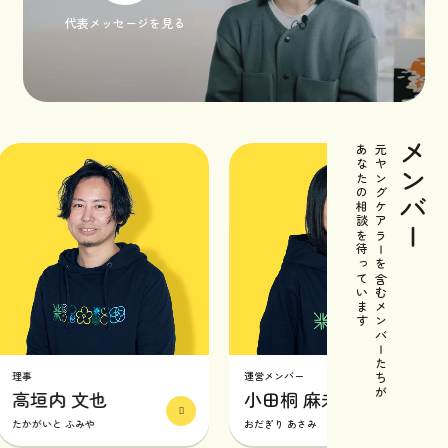
代表メッセージを見る
メンバー
あなたの相談を待っています
元ヤングケアラーを含むメンバーたちが
事
運営メンバー
高垣内 文也
小田桐 麻未
かがいと ふみや
おだぎり あさみ