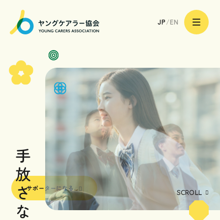
一
サポーターになる
般
JP
/
EN
社
団
法
人
ヤ
ン
グ
ケ
ア
トップページ
ラ
ー
協
会
ヤングケアラーのあなたへ
|
Young
Carers
Association
ヤングケアラーのご家族へ
ヤングケアラーを支える
専門職や地域の皆様へ
サポーターになる
ヤングケアラー協会の取り組み
SCROLL
ヤングケアラー協会について