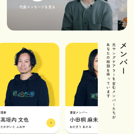
代表メッセージを見る
メンバー
あなたの相談を待っています
元ヤングケアラーを含むメンバーたちが
運営メンバー
垣内 文也
小田桐 麻未
がいと ふみや
おだぎり あさみ