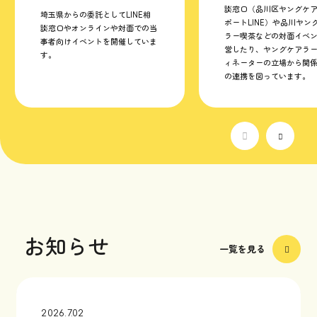
談窓口（品川区ヤングケ
埼玉県からの委託としてLINE相
ポートLINE）や品川ヤン
談窓口やオンラインや対面での当
ラー喫茶などの対面イベ
事者向けイベントを開催していま
営したり、ヤングケアラ
す。
ィネーターの立場から関
の連携を図っています。
お知らせ
一覧を見る
2026.7.02