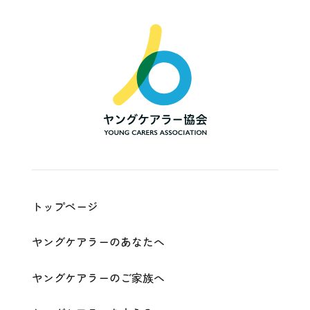
一
般
社
団
法
人
ヤ
ン
グ
ケ
ア
ラ
ー
協
会
|
Young
Carers
Association
トップページ
ヤングケアラーのあなたへ
ヤングケアラーのご家族へ