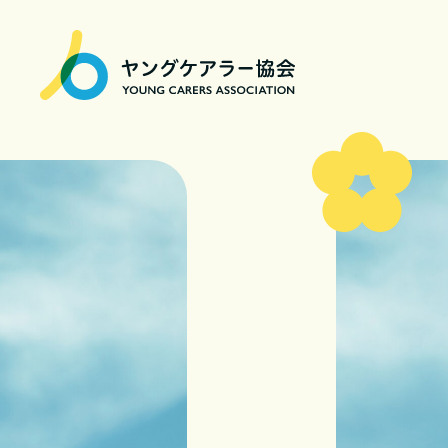
一
般
社
団
法
人
ヤ
ン
グ
ケ
ア
ラ
ー
協
会
|
Young
Carers
Association