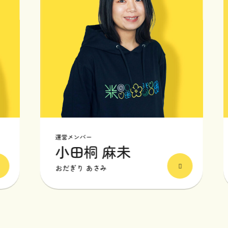
運営メンバー
運
小田桐 麻未
おだぎり あさみ
こ