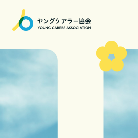
一
般
社
団
法
人
ヤ
ン
グ
ケ
ア
ラ
ー
協
会
|
Young
Carers
Association