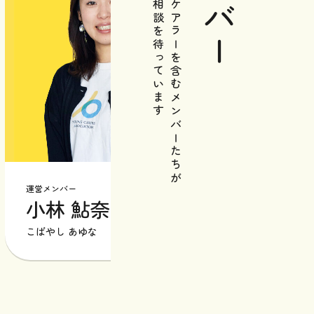
メンバー
あなたの相談を待っています
元ヤングケアラーを含むメンバーたちが
運営メンバー
運営メンバ
小林 鮎奈
星野
こばやし あゆな
ほしの も