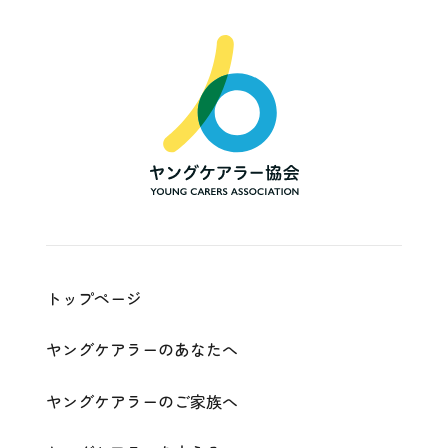
一
般
社
団
法
人
ヤ
ン
グ
ケ
ア
ラ
ー
協
会
|
Young
Carers
Association
トップページ
ヤングケアラーのあなたへ
ヤングケアラーのご家族へ