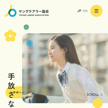
一
サポーターになる
般
JP
/
EN
社
団
法
人
ヤ
ン
グ
ケ
ア
トップページ
ラ
ー
協
会
ヤングケアラーのあなたへ
|
Young
Carers
Association
ヤングケアラーのご家族へ
ヤングケアラーを支える
専門職や地域の皆様へ
サポーターになる
ヤングケアラー協会の取り組み
SCROLL
ヤングケアラー協会について