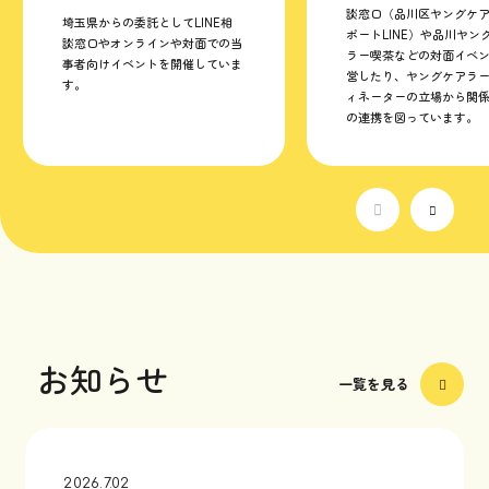
談窓口（品川区ヤングケ
埼玉県からの委託としてLINE相
ポートLINE）や品川ヤン
談窓口やオンラインや対面での当
ラー喫茶などの対面イベ
事者向けイベントを開催していま
営したり、ヤングケアラ
す。
ィネーターの立場から関
の連携を図っています。
お知らせ
一覧を見る
2026.7.02