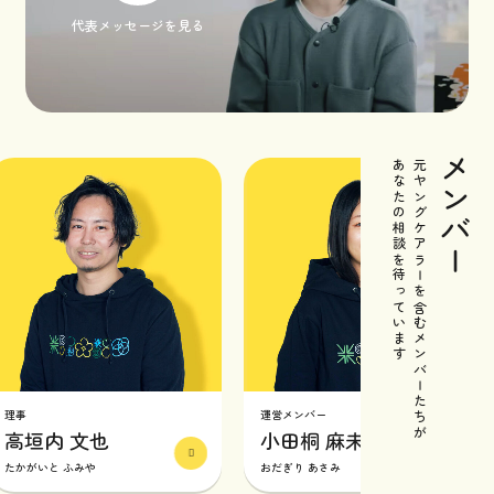
代表メッセージを見る
メンバー
あなたの相談を待っています
元ヤングケアラーを含むメンバーたちが
運営メンバー
垣内 文也
小田桐 麻未
がいと ふみや
おだぎり あさみ