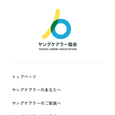
一
般
社
団
法
人
ヤ
ン
グ
ケ
ア
ラ
ー
協
会
|
Young
Carers
Association
トップページ
ヤングケアラーのあなたへ
ヤングケアラーのご家族へ