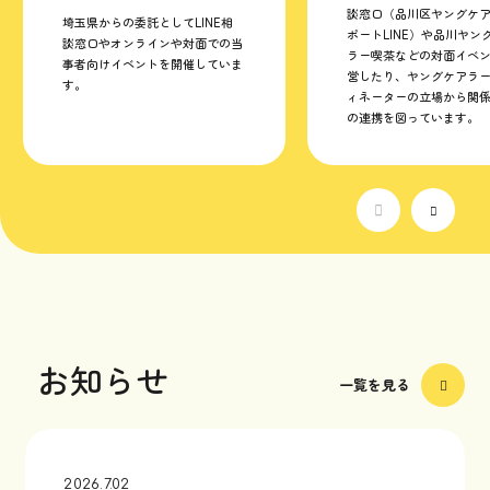
談窓口（品川区ヤングケ
埼玉県からの委託としてLINE相
ポートLINE）や品川ヤン
談窓口やオンラインや対面での当
ラー喫茶などの対面イベ
事者向けイベントを開催していま
営したり、ヤングケアラ
す。
ィネーターの立場から関
の連携を図っています。
お知らせ
一覧を見る
2026.7.02