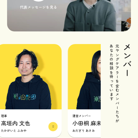
代表メッセージを見る
メンバー
あなたの相談を待っています
元ヤングケアラーを含むメンバーたちが
運営メンバー
垣内 文也
小田桐 麻未
がいと ふみや
おだぎり あさみ
こ