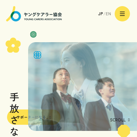
一
サポーターになる
般
JP
/
EN
社
団
法
人
ヤ
ン
グ
ケ
ア
トップページ
ラ
ー
協
会
ヤングケアラーのあなたへ
|
Young
Carers
Association
ヤングケアラーのご家族へ
ヤングケアラーを支える
専門職や地域の皆様へ
サポーターになる
ヤングケアラー協会の取り組み
SCROLL
ヤングケアラー協会について