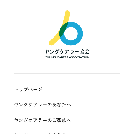
一
般
社
団
法
人
ヤ
ン
グ
ケ
ア
ラ
ー
協
会
|
Young
Carers
Association
トップページ
ヤングケアラーのあなたへ
ヤングケアラーのご家族へ