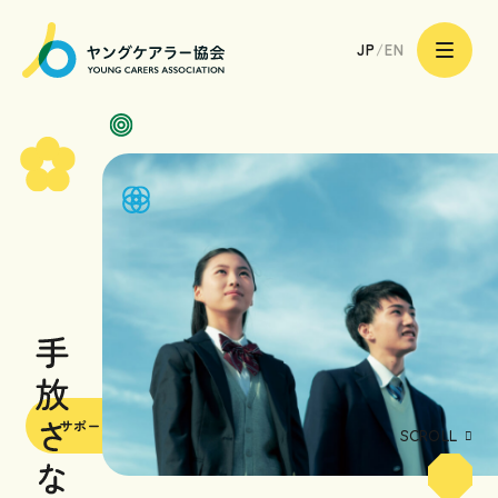
一
サポーターになる
般
JP
/
EN
社
団
法
人
ヤ
ン
グ
ケ
ア
トップページ
ラ
ー
協
会
ヤングケアラーのあなたへ
|
Young
Carers
Association
ヤングケアラーのご家族へ
ヤングケアラーを支える
専門職や地域の皆様へ
サポーターになる
ヤングケアラー協会の取り組み
SCROLL
ヤングケアラー協会について