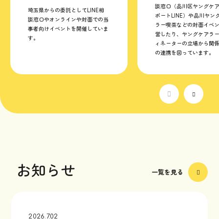
談窓口（品川区ヤングケ
埼玉県からの委託としてLINE相
ポートLINE）や品川ヤン
談窓口やオンラインや対面での当
ラー喫茶などの対面イベ
事者向けイベントを開催していま
営したり、ヤングケアラ
す。
ィネーターの立場から関
の連携を図っています。
お知らせ
一覧を見る
2026.7.02