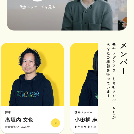
代表メッセージを見る
メンバー
あなたの相談を待っています
元ヤングケアラーを含むメンバーたちが
事
運営メンバー
高垣内 文也
小田桐 麻未
かがいと ふみや
おだぎり あさみ