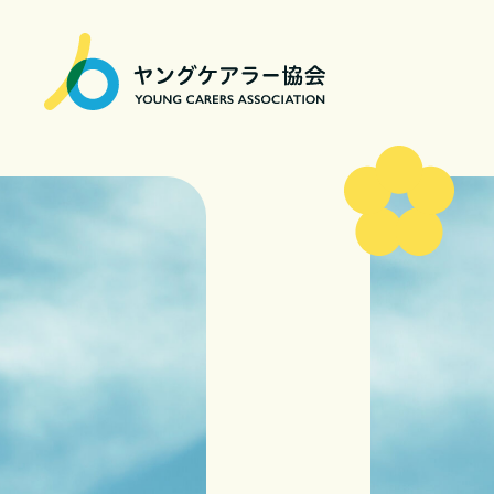
一
般
社
団
法
人
ヤ
ン
グ
ケ
ア
ラ
ー
協
会
|
Young
Carers
Association