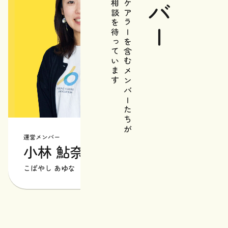
メンバー
あなたの相談を待っています
元ヤングケアラーを含むメンバーたちが
運営メンバー
運営メンバ
小林 鮎奈
星野
こばやし あゆな
ほしの も