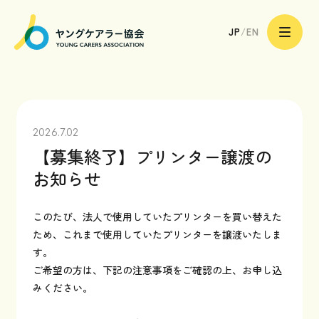
一
サポーターになる
般
JP
/
EN
社
団
法
人
ヤ
ン
グ
ケ
ア
トップページ
ラ
ー
2026.7.02
協
会
ヤングケアラーのあなたへ
【募集終了】プリンター譲渡の
|
Young
お知らせ
Carers
Association
ヤングケアラーのご家族へ
このたび、法人で使用していたプリンターを買い替えた
ヤングケアラーを支える
ため、これまで使用していたプリンターを譲渡いたしま
専門職や地域の皆様へ
す。
ご希望の方は、下記の注意事項をご確認の上、お申し込
ヤングケアラー協会の取り組み
みください。
ヤングケアラー協会について